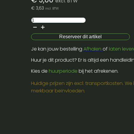
excl. BTW
€
3,63
incl. BTW
Mi-
boxer-
wifi
Reserveer dit artikel
module-
Je kan jouw bestelling
Afhalen
of
laten leve
midlight-
controle
Huur je dit product? Er is altijd een handleid
via
Kies de
huurperiode
bij het afrekenen.
app
aantal
Huidige prijzen zijn excl. transportkosten. W
merkbaar beïnvloeden.