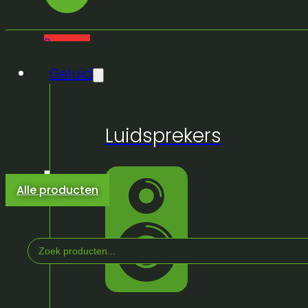
0
Geluid
Luidsprekers
Alle producten
Search
...
Home
/
Winkel
/
Licht & Effeckten
/
Lichtsturing
/