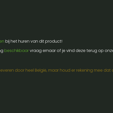
ren
bij het huren van dit product!
ing
beschikbaar
vraag ernaar of je vind deze terug op onz
e leveren door heel België, maar houd er rekening mee dat de