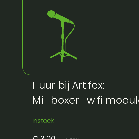
Huur bij Artifex:
Mi- boxer- wifi modul
instock
€
3,00