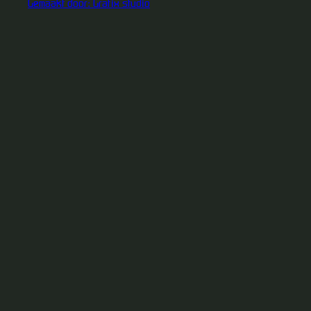
Gemaakt door: Grafix studio