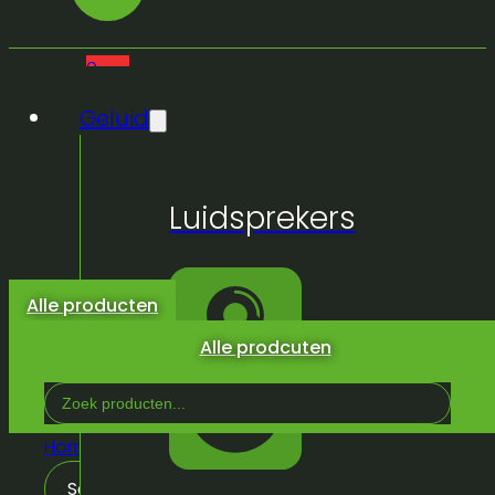
0
Geluid
Geen
Luidsprekers
producten
in de
winkelwagen.
Alle producten
Alle prodcuten
Search
...
Home
/
Inrichting
/
Crowd control
Sorteren op