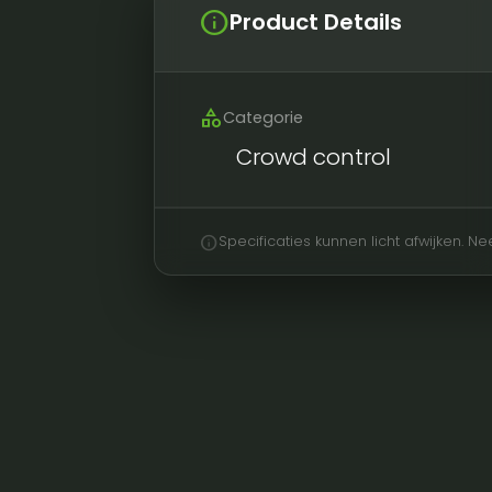
info
Product Details
category
Categorie
Crowd control
info
Specificaties kunnen licht afwijken. 