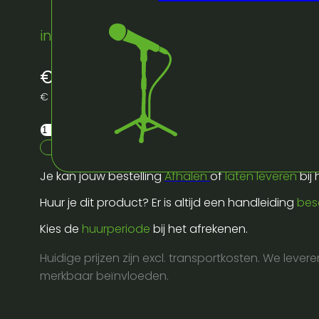
instock
€
7,50
excl. BTW
€
9,08
incl. BTW
Afzetpaal
chrome
Reserveer dit artikel
+
Je kan jouw bestelling
Afhalen
of
laten leveren
bij
treklint
1,80m
Huur je dit product? Er is altijd een handleiding
bes
taupe
Kies de
huurperiode
bij het afrekenen.
aantal
Huidige prijzen zijn excl. transportkosten. We lever
merkbaar beïnvloeden.