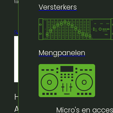
taupe
Versterkers
🔍
Mengpanelen
Huur bij Artifex:
Afzetpaal chrome + trek
Micro's en acces