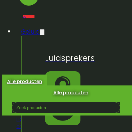
0
Geluid
Geen
Luidsprekers
producten
in de
winkelwagen.
Alle producten
Alle prodcuten
Search
...
Home
/
Winkel
/
Inrichting
/
Crowd
control
/
Afzetpaal chrome + treklint 1,80m