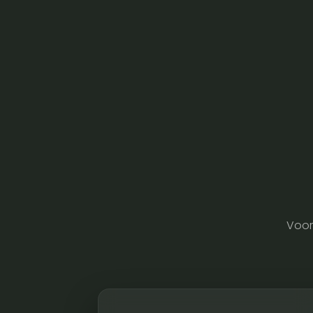
glass
aantal
Voor