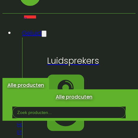
0
Geluid
Geen
Luidsprekers
producten
in de
winkelwagen.
Alle producten
Alle prodcuten
Search
...
Home
/
Winkel
/
Licht &
Effeckten
/
Binnen
/
Vast Licht
/
Decoratief