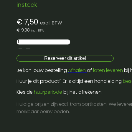
instock
€
7,50
excl. BTW
€
9,08
incl. BTW
Led
bull
-
Reserveer dit artikel
8w
Je kan jouw bestelling
Afhalen
of
laten leveren
bij
-
double
Huur je dit product? Er is altijd een handleiding
bes
filament
Kies de
huurperiode
bij het afrekenen.
-
drop
Huidige prijzen zijn excl. transportkosten. We lever
-
merkbaar beïnvloeden.
36x18cm
-
amber