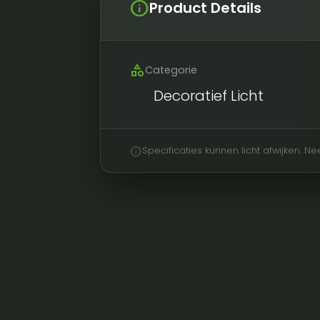
info
Product Details
category
Categorie
Decoratief Licht
info
Specificaties kunnen licht afwijken. 