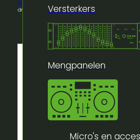
Licht
/
Led bull – 8w – double filament –
Versterkers
drop – 36x18cm – amber glass
Mengpanelen
Micro's en acces