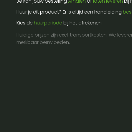
Je kan jouw bestelling
Afhalen
of
laten leveren
bij
power
r6
Huur je dit product? Er is altijd een handleiding
bes
-
Kies de
huurperiode
bij het afrekenen.
4
way
Huidige prijzen zijn excl. transportkosten. We lever
-
merkbaar beïnvloeden.
dmx
-
remote
aantal