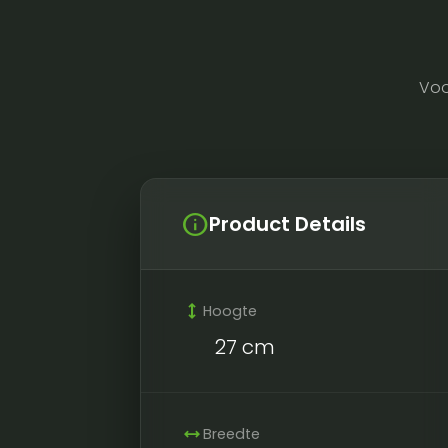
Voo
info
Product Details
height
Hoogte
27 cm
width
Breedte