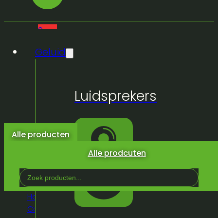
0
Geluid
Geen
Luidsprekers
producten
in de
winkelwagen.
Alle producten
Alle prodcuten
Search
...
Home
/
Winkel
/
Licht & Effeckten
/
Rook, Haze,
Co², effecten
/
Confetti
/
confetti launcher dj