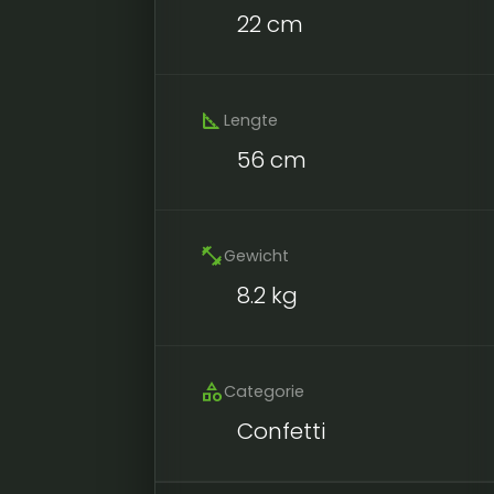
22 cm
square_foot
Lengte
56 cm
fitness_center
Gewicht
8.2 kg
category
Categorie
Confetti