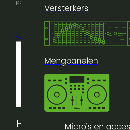
power r6 – 4 way – dmx – remote
Versterkers
🔍
Mengpanelen
Huur bij Artifex:
Micro's en acces