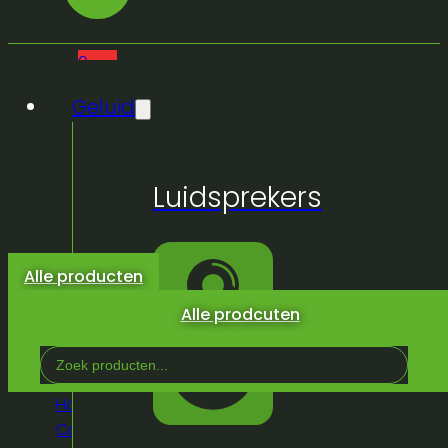
0
Geluid
Geen
Luidsprekers
producten
in de
winkelwagen.
Alle producten
Alle prodcuten
Search
...
Home
/
Winkel
/
Licht & Effeckten
/
Rook, Haze,
Co², effecten
/
Confetti
/
Confetti tube –