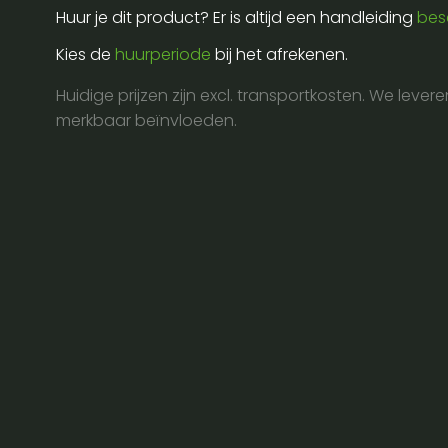
aantal
Huur je dit product? Er is altijd een handleiding
bes
Kies de
huurperiode
bij het afrekenen.
Huidige prijzen zijn excl. transportkosten. We lever
merkbaar beïnvloeden.