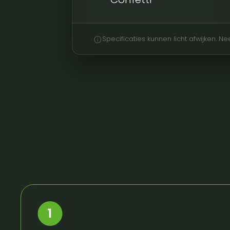
info
Specificaties kunnen licht afwijken. 