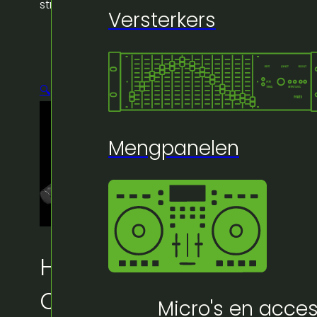
streamers pink
Versterkers
🔍
Mengpanelen
Huur bij Artifex:
Confetti tube – streame
Micro's en acces