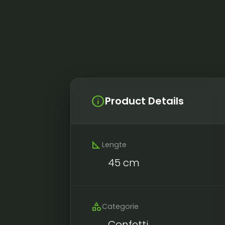
info
Product Details
square_foot
Lengte
45 cm
category
Categorie
Confetti