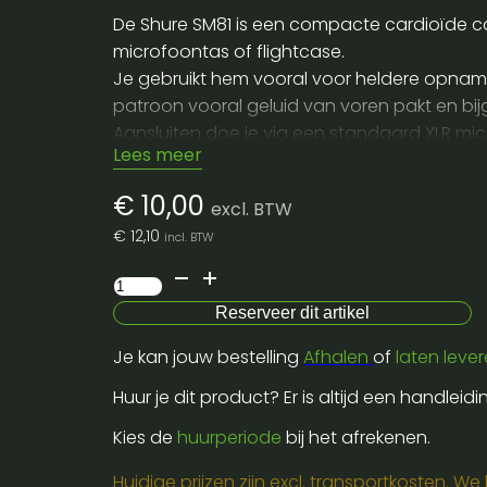
De Shure SM81 is een compacte cardioïde c
microfoontas of flightcase.
Je gebruikt hem vooral voor heldere opname
patroon vooral geluid van voren pakt en bij
Aansluiten doe je via een standaard XLR m
Lees meer
Plaats hem op een microfoonstatief met cli
attack.
€
10,00
excl. BTW
Voor transport bescherm je de capsule met h
€
12,10
incl. BTW
Als je deze microfoon komt huren neem dan
Shure
sm
Reserveer dit artikel
81
Je kan jouw bestelling
Afhalen
of
laten leve
cardioïde
condensator-
Huur je dit product? Er is altijd een handleid
cymbals,
Kies de
huurperiode
bij het afrekenen.
akk
instruments
Huidige prijzen zijn excl. transportkosten. W