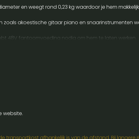
iameter en weegt rond 0,23 kg waardoor je hem makkeli
 zoals akoestische gitaar piano en snaarinstrumenten wa
 hebt 48V fantoomvoeding nodig om hem te laten werken.
r 15 tot 40 cm afstand en speel met de hoek voor minde
 extreme temperatuur zodat de microfoon stabiel en ruisvr
eding mee zodat je hem meteen kan gebruiken.
e website.
 transportkost afhankelijk is van de afstand. Bij langere ri