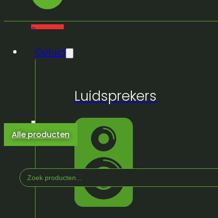
0
Geluid
Luidsprekers
Alle producten
Search
...
Home
/
Winkel
/
Geluid
/
Micro's/IEM en Accesso