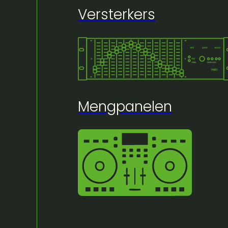
Versterkers
🔍
Mengpanelen