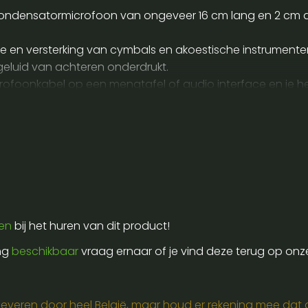
ondensatormicrofoon van ongeveer 16 cm lang en 2 cm d
 en versterking van cymbals en akoestische instrumenten
geluid van achteren onderdrukt.
icrofoonkabel op een mengtafel of audio interface en je
p of shockmount en richt hem op de klankbron op ongevee
et meegeleverde hoesje of etui en vermijd stoten vocht en
 ook een statief XLR kabel en een kanaal met fantoomvo
ren
bij het huren van dit product!
ing
beschikbaar
vraag ernaar of je vind deze terug op onz
e leveren door heel België, maar houd er rekening mee dat de