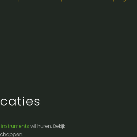
caties
 instruments
wil huren. Bekijk
nschappen.