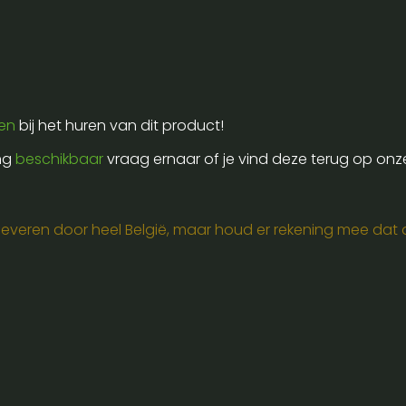
ren
bij het huren van dit product!
ing
beschikbaar
vraag ernaar of je vind deze terug op onz
e leveren door heel België, maar houd er rekening mee dat de