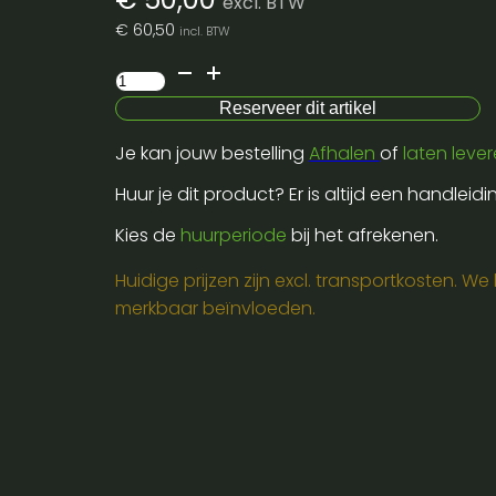
excl. BTW
€
60,50
incl. BTW
Microphones
set
Reserveer dit artikel
vocal
Je kan jouw bestelling
Afhalen
of
laten leve
&
instruments
Huur je dit product? Er is altijd een handleid
aantal
Kies de
huurperiode
bij het afrekenen.
Huidige prijzen zijn excl. transportkosten. W
merkbaar beïnvloeden.