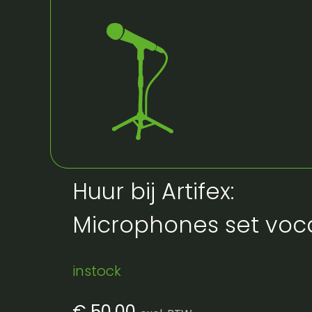
Huur bij Artifex:
Microphones set voca
instock
€
50,00