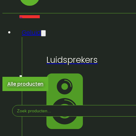
0
Geluid
Luidsprekers
Alle producten
Search
...
Home
/
Winkel
/
Geluid
/
Micro's/IEM en Accesso