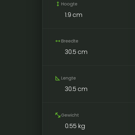
height
Hoogte
1.9 cm
width
Breedte
30.5 cm
square_foot
Lengte
30.5 cm
fitness_center
Gewicht
0.55 kg