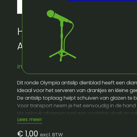
Huur bij Artifex:
Anti slip dienplateau 3
instock
Dit ronde Olympia antislip dienblad heeft een dia
Ideaal voor het serveren van drankjes en kleine ge
De antislip toplaag helpt schuiven van glazen te b
Voor transport neem je het eenvoudig in de hand e
Na gebruik afnemen met een vochtige doek en mild 
Lees meer
Handig om te huren wanneer je tijdelijk extra serv
€
1,00
excl. BTW