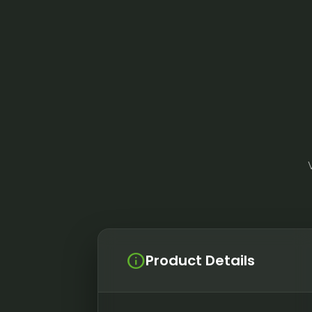
info
Product Details