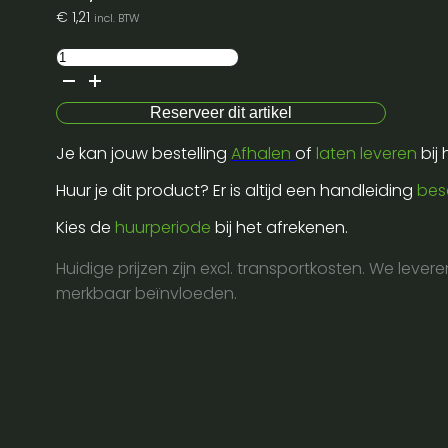
€
1,21
incl. BTW
Anti
slip
dienplateau
Reserveer dit artikel
30cm
Je kan jouw bestelling
Afhalen
of
laten leveren
bij
rond
aantal
Huur je dit product? Er is altijd een handleiding
bes
Kies de
huurperiode
bij het afrekenen.
Huidige prijzen zijn excl. transportkosten. We lever
merkbaar beïnvloeden.