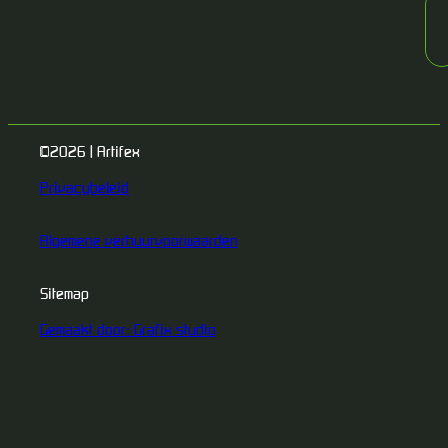
©2026 | Artifex
Privacybeleid
Algemene verhuurvoorwaarden
Sitemap
Gemaakt door: Grafix studio