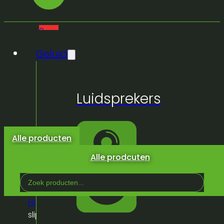
0
Geluid
Geen
Luidsprekers
producten
in de
winkelwagen.
Alle producten
Alle prodcuten
Search
...
Home
/
Winkel
/
Inrichting
/
Opdienmateriaal
/
Anti
slip dienplateau 30cm rond