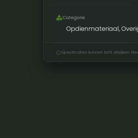
category
Categorie
Opdienmateriaal, Overi
info
Specificaties kunnen licht afwijken. 